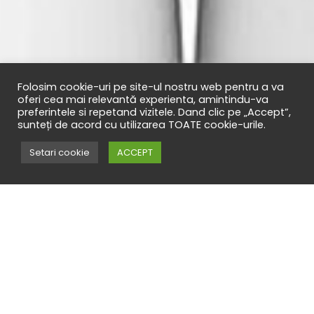
Folosim cookie-uri pe site-ul nostru web pentru a va
oferi cea mai relevantă experienta, amintindu-va
preferintele si repetand vizitele. Dand clic pe „Accept”,
sunteți de acord cu utilizarea TOATE cookie-urile.
Setari cookie
ACCEPT
Obstetrică - ginecologie reprezintă o specialitate
medicală care se ocupă cu studiul morfo-fiziopatologiei
organelor genitale feminine ca parte a întregului
organism, al proceselor biologice legate de reproducere